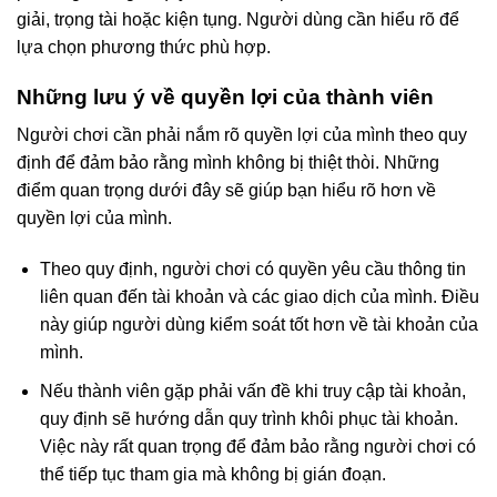
giải, trọng tài hoặc kiện tụng. Người dùng cần hiểu rõ để
lựa chọn phương thức phù hợp.
Những lưu ý về quyền lợi của thành viên
Người chơi cần phải nắm rõ quyền lợi của mình theo quy
định để đảm bảo rằng mình không bị thiệt thòi. Những
điểm quan trọng dưới đây sẽ giúp bạn hiểu rõ hơn về
quyền lợi của mình.
Theo quy định, người chơi có quyền yêu cầu thông tin
liên quan đến tài khoản và các giao dịch của mình. Điều
này giúp người dùng kiểm soát tốt hơn về tài khoản của
mình.
Nếu thành viên gặp phải vấn đề khi truy cập tài khoản,
quy định sẽ hướng dẫn quy trình khôi phục tài khoản.
Việc này rất quan trọng để đảm bảo rằng người chơi có
thể tiếp tục tham gia mà không bị gián đoạn.