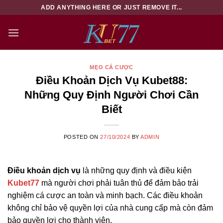
Skip
ADD ANYTHING HERE OR JUST REMOVE IT...
to
content
MẸO CÁ CƯỢC
Điều Khoản Dịch Vụ Kubet88:
Những Quy Định Người Chơi Cần
Biết
POSTED ON
27/10/2024
BY
ADMIN
Điều khoản dịch vụ
là những quy định và điều kiện
Kubet77
mà người chơi phải tuân thủ để đảm bảo trải
nghiệm cá cược an toàn và minh bạch. Các điều khoản
không chỉ bảo vệ quyền lợi của nhà cung cấp mà còn đảm
bảo quyền lợi cho thành viên.