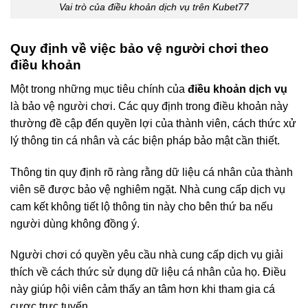
Vai trò của điều khoản dịch vụ trên Kubet77
Quy định về việc bảo vệ người chơi theo
điều khoản
Một trong những mục tiêu chính của
điều khoản dịch vụ
là bảo vệ người chơi. Các quy định trong điều khoản này
thường đề cập đến quyền lợi của thành viên, cách thức xử
lý thông tin cá nhân và các biện pháp bảo mật cần thiết.
Thông tin quy định rõ ràng rằng dữ liệu cá nhân của thành
viên sẽ được bảo vệ nghiêm ngặt. Nhà cung cấp dịch vụ
cam kết không tiết lộ thông tin này cho bên thứ ba nếu
người dùng không đồng ý.
Người chơi có quyền yêu cầu nhà cung cấp dịch vụ giải
thích về cách thức sử dụng dữ liệu cá nhân của họ. Điều
này giúp hội viên cảm thấy an tâm hơn khi tham gia cá
cược trực tuyến.