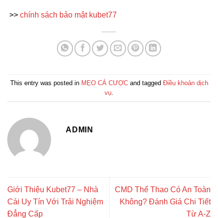
>>
chính sách bảo mật kubet77
This entry was posted in
MẸO CÁ CƯỢC
and tagged
Điều khoản dịch
vụ
.
ADMIN
Giới Thiệu Kubet77 – Nhà
CMD Thể Thao Có An Toàn
Cái Uy Tín Với Trải Nghiệm
Không? Đánh Giá Chi Tiết
Đẳng Cấp
Từ A-Z